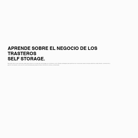
APRENDE SOBRE EL NEGOCIO DE LOS
TRASTEROS
SELF STORAGE.
Descubre todo lo que necesitas saber para entrar en el mundo del self-storage con confianza y éxito. Desde estrategias para optimizar tus inversiones hasta consejos prácticos sobre diseño, construcción y
gestión de trasteros, esta sección está diseñada para proporcionarte información valiosa y actualizada.