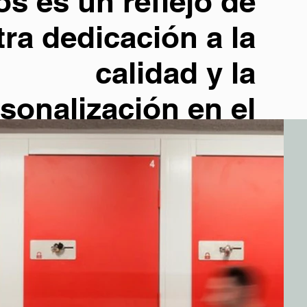
s es un reflejo de
ra dedicación a la
calidad y la
sonalización en el
or de self-storage.
Desde grandes
operadores hasta
equeños negocios
 nuestros trasteros