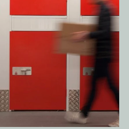
ido instalados con
oque en maximizar
bilidad y adaptarse
las necesidades de
nuestros clientes.
PIDE PRESUPUESTO