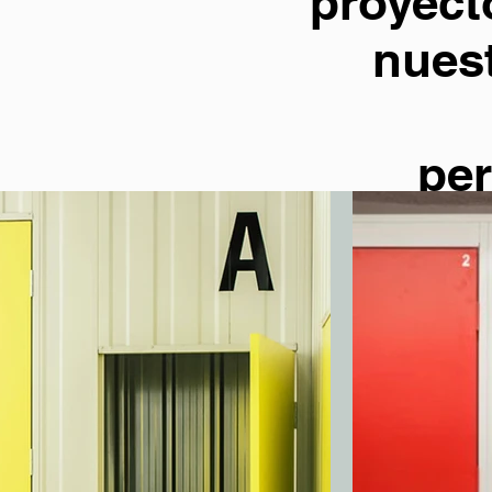
proyecto
nuest
per
sect
p
locales,