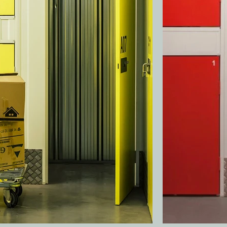
han s
un enf
la renta
a 