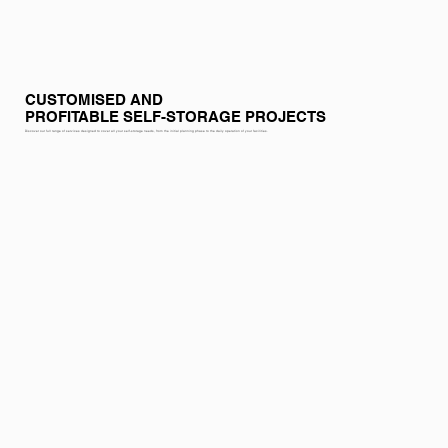
CUSTOMISED AND
PROFITABLE SELF-STORAGE PROJECTS
Discover our full range of services designed to cover all your self-storage needs, from the initial planning phase to the daily operation of your facilities.