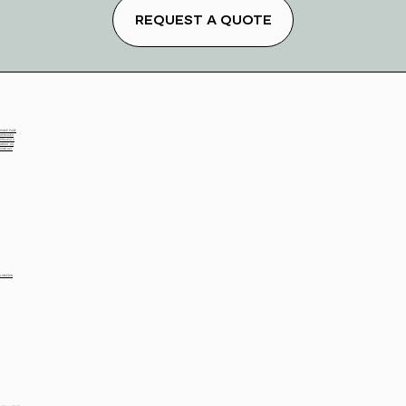
besoins des particuliers et des entreprises.
REQUEST A QUOTE
HOME PAGE
SERVICES
PROJECTS
ABOUT US
CONTACT
LINKEDIN​