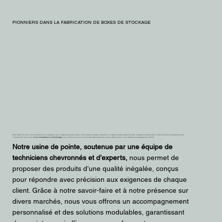
PIONNIERS DANS LA FABRICATION DE BOXES DE STOCKAGE
Chez Space For You, nous transformons vos espaces, qu’il s’agisse de petits locaux ou de vastes entrepôts industriels, en garde-meubles personnalisés, rentables et performants. Forts de 40 ans d’expérience dans
l’industrie de l’acier et de
15 ans d’expertise en self-stockage,
nous sommes reconnus comme des précurseurs du secteur grâce à notre vision globale et stratégique du marché.
Notre usine de pointe, soutenue par une équipe de
techniciens chevronnés et d’experts,
nous permet de
proposer des produits d’une qualité inégalée, conçus
pour répondre avec précision aux exigences de chaque
client. Grâce à notre savoir-faire et à notre présence sur
divers marchés, nous vous offrons un accompagnement
personnalisé et des solutions modulables, garantissant