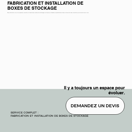
FABRICATION ET INSTALLATION DE
BOXES DE STOCKAGE
Nous donnons vie à vos espaces vacants en créant des centres de stockage sur mesure, rentables et performants. Nous concevons des solutions qui évoluent avec vous.
Il y a toujours un espace pour
évoluer.
DEMANDEZ UN DEVIS
SERVICE COMPLET :
FABRICATION ET INSTALLATION DE BOXES DE STOCKAGE