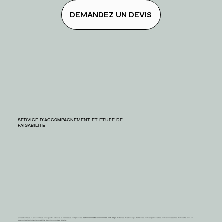
DEMANDEZ UN DEVIS
SERVICE D’ACCOMPAGNEMENT ET ETUDE DE
FAISABILITE
Contactez-nous et laissez-nous vous guider à travers le processus complexe de
planification et d’exécution de votre projet
de boxes de stockage. Profitez de notre expertise et de notre connaissance du marché pour en
garantir la viabilité et la rentabilité dans les moindres détails.