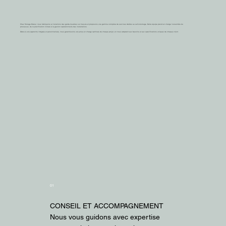
Chez Storage Maker, nous fabriquons et installons des garde-meubles sur mesure et proposons une gamme complète de services dédiés au self-stockage. Notre équipe prend en charge l'ensemble du
processus, de la planification initiale à la gestion opérationnelle des installations.
Grâce à une approche intégrée et personnalisée, nous garantissons une prise en charge optimale de chaque projet, en nous adaptant aux besoins et aux spécifications uniques de chaque client.
01
CONSEIL ET ACCOMPAGNEMENT
Nous vous guidons avec expertise