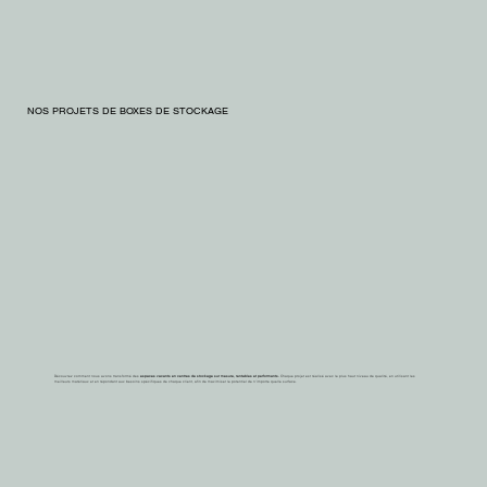
NOS PROJETS DE BOXES DE STOCKAGE
Découvrez comment nous avons transformé des
espaces vacants en centres de stockage sur mesure, rentables et performants.
Chaque projet est réalisé avec le plus haut niveau de qualité, en utilisant les
meilleurs matériaux et en répondant aux besoins spécifiques de chaque client, afin de maximiser le potentiel de n’importe quelle surface.