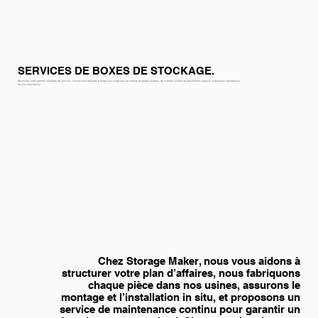
SERVICES DE BOXES DE STOCKAGE.
Découvrez notre gamme complète de services, conçue pour répondre à toutes vos exigences en matière de garde-meubles, de la phase initiale de planification jusqu’à l’exploitation quotidienne
de vos installations.
Chez Storage Maker, nous vous aidons à
structurer votre plan d’affaires, nous fabriquons
chaque pièce dans nos usines, assurons le
montage et l’installation in situ, et proposons un
service de maintenance continu pour garantir un