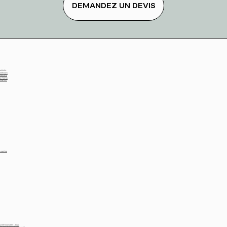
DEMANDEZ UN DEVIS
ACCUEIL
SERVICES
PROJETS
À PROPOS
CONTACT
LINKEDIN
AVERTISSEMENT L´EGAL