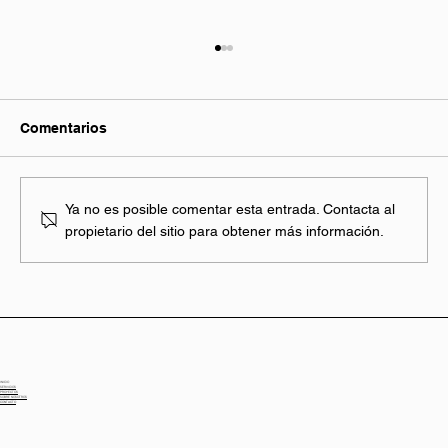
Comentarios
Ya no es posible comentar esta entrada. Contacta al
propietario del sitio para obtener más información.
¿Y si tu nave vale mucho más de lo que
imaginas? Así puede cambiar su
rentabilidad
INICIO
SERVICIOS
PROYECTOS
SOBRE NOSOTROS
CONTACTO