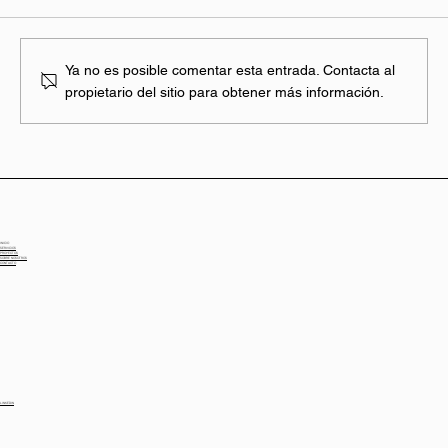
Ya no es posible comentar esta entrada. Contacta al
propietario del sitio para obtener más información.
¿Y si tu nave vale mucho más de lo que
imaginas? Así puede cambiar su
rentabilidad
INICIO
SERVICIOS
PROYECTOS
SOBRE NOSOTROS
CONTACTO
LINKEDIN