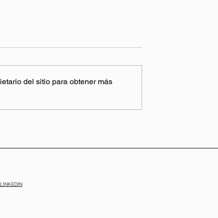
etario del sitio para obtener más
Self-Storage? La
Qué tecnologías
a que todo
emergentes están
 debería conocer
transformando el Self-
Storage
LINKEDIN