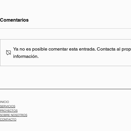
Comentarios
Ya no es posible comentar esta entrada. Contacta al propi
información.
¿Y si tu nave vale mucho
¿Parking o 
más de lo que imaginas?
comparativ
Así puede cambiar su
propietario
rentabilidad
INICIO
SERVICIOS
PROYECTOS
SOBRE NOSOTROS
CONTACTO